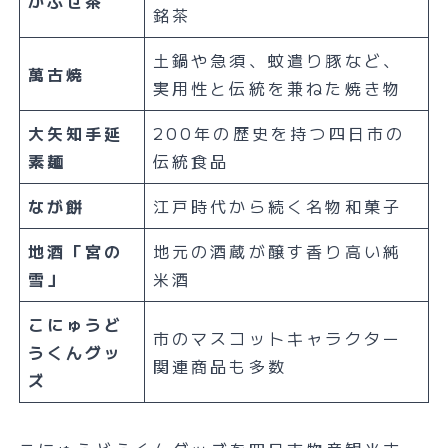
かぶせ茶
銘茶
土鍋や急須、蚊遣り豚など、
萬古焼
実用性と伝統を兼ねた焼き物
大矢知手延
200年の歴史を持つ四日市の
素麺
伝統食品
なが餅
江戸時代から続く名物和菓子
地酒「宮の
地元の酒蔵が醸す香り高い純
雪」
米酒
こにゅうど
市のマスコットキャラクター
うくんグッ
関連商品も多数
ズ