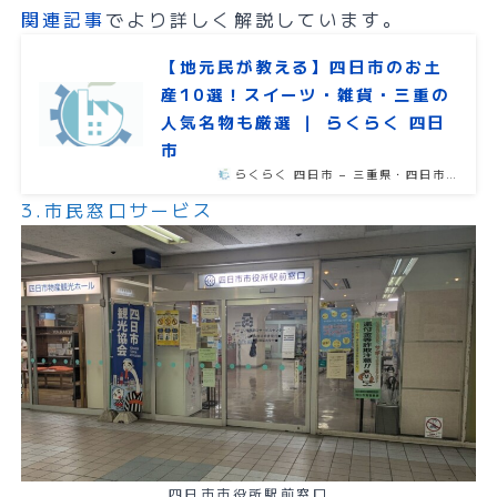
関連記事
でより詳しく解説しています。
【地元民が教える】四日市のお土
産10選！スイーツ・雑貨・三重の
人気名物も厳選 ｜ らくらく 四日
市
らくらく 四日市 – 三重県・四日市…
3.市民窓口サービス
四日市市役所駅前窓口