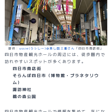
提供：
ussie(うっしー)@美し国三重さん
「四日市商店街」
四日市物産観光ホールの周辺には、徒歩圏内で
訪れやすいスポットが多くあります。
四日市商店街
そらんぽ四日市（博物館・プラネタリウ
ム）
諏訪神社
鵜の森公園
四日市物産観光ホールで情報を集めて、気にな