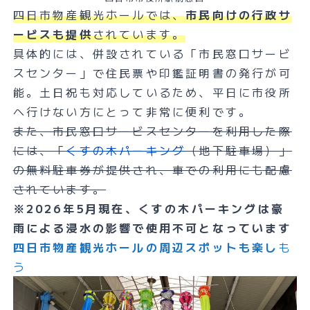
四日市物産観光ホールでは、
市民向けの行政サ
ービスも提供
されています。
具体的には、併設されている「市民窓口サービ
スセンター」で住民票や印鑑証明書の発行が可
能。土日祝も対応しているため、平日に市役所
へ行けない方にとって非常に便利です。
また、市民窓口サービスセンターを利用した際
には、「
くすの木パーキング
（地下駐車場）」
の無料駐車券が提供され、車での利用にも配慮
されています。
※2026年5月現在、くすの木パーキングは豪
雨による浸水の影響で使用不可となっています
四日市物産観光ホールの周辺スポットも楽し
も
う