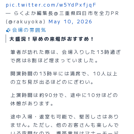
pic.twitter.com/w5YdPxfjqF
— らくよか編集長@三重県四日市を全力PR
(@rakuyoka)
May 10, 2026
会場の雰囲気
大盛況！早めの来場がおすすめ！
筆者が訪れた際は、会場入りした13時過ぎ
で席は8割ほど埋まっていました。
開演時間の13時半には満席で、10人以上
の立ち見が出るほどのにぎわい。
上演時間は約90分で、途中に10分ほどの
休憩があります。
途中入場・退室も可能で、堅苦しさはあり
ません。ただし、他のお客さんも楽しんで
いる空間なので、携帯電話はマナーモード