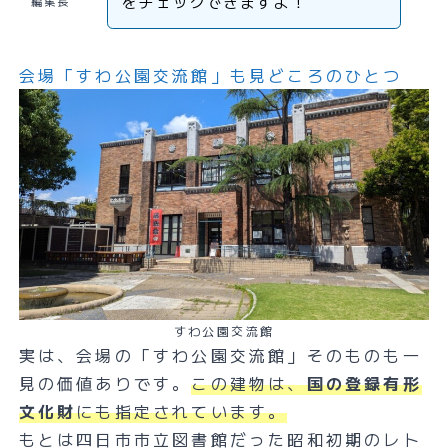
をチェックできますよ！
編集長
会場「すわ公園交流館」も見どころのひとつ
すわ公園交流館
実は、会場の「すわ公園交流館」そのものも一
見の価値ありです。
この建物は、
国の登録有形
文化財
にも指定されています。
もとは四日市市立図書館だった昭和初期のレト