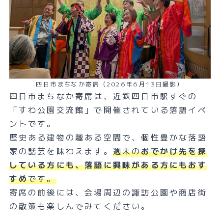
四日市まちなか寄席（2026年6月13日撮影）
四日市まちなか寄席は、近鉄四日市駅すぐの
「すわ公園交流館」で開催されている落語イベ
ントです。
歴史ある建物の趣ある空間で、個性豊かな落語
家の話芸を味わえます。
週末の
おでかけ先を探
している方にも、落語に興味がある方にもおす
すめ
です。
寄席の前後には、会場周辺の諏訪公園や商店街
の散策も楽しんでみてください。