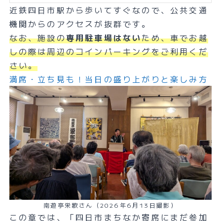
近鉄四日市駅から歩いてすぐなので、公共交通
機関からのアクセスが抜群です。
なお、施設の
専用駐車場
は
ない
ため、車でお越
しの際は周辺のコインパーキングをご利用くだ
さい。
満席・立ち見も！当日の盛り上がりと楽しみ方
南遊亭栄歌さん（2026年6月13日撮影）
この章では、「四日市まちなか寄席にまだ参加