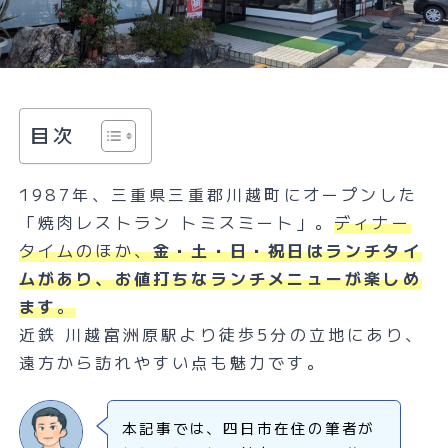
目次
1987年、三重県三重郡川越町にオープンした
「焼肉レストラン トミスミート」。
ディナー
タイムのほか、
金・土・日・祝日はランチタイ
ムがあり、お値打ちなランチメニューが楽しめ
ます
。
近鉄 川越富洲原駅より徒歩5分の立地にあり、
遠方から訪れやすい点も魅力です。
本記事では、四日市在住の筆者が