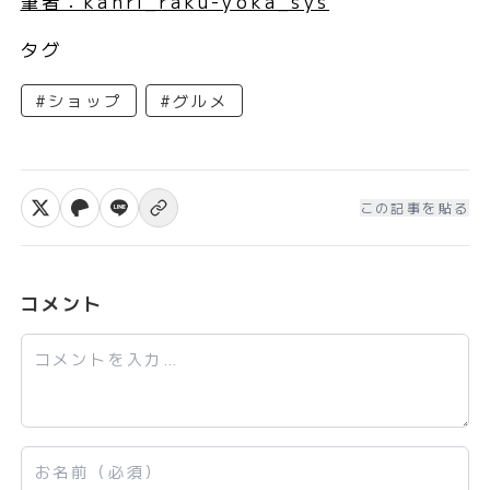
筆者：kanri_raku-yoka_sys
タグ
#ショップ
#グルメ
この記事を貼る
Xでシェア
Facebookでシェア
LINEで送る
リンクをコピー
コメント
コメント
お名前