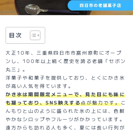
目次
大正10年、三重県四日市市富州原町にオープ
ンし、100年以上続く歴史を誇る老舗「セボン
丸三」。
洋菓子や和菓子を提供しており、とくにかき氷
が高い人気を得ています。
かき氷は期間限定メニューで、見た目にも味に
も凝っており、SNS映えする
点が魅力です。
こ
んもりと山のように盛られた氷の上には、色鮮
やかなシロップやフルーツがかかっています。
遠方からも訪れる人も多く、夏には長い行列が