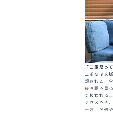
「三重県っ
三重県は文
類される、
経済圏で見
て扱われるこ
クセスでき
一方、名張