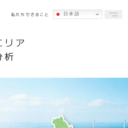
私たち
できること
日本語
メニ
エリア
分析