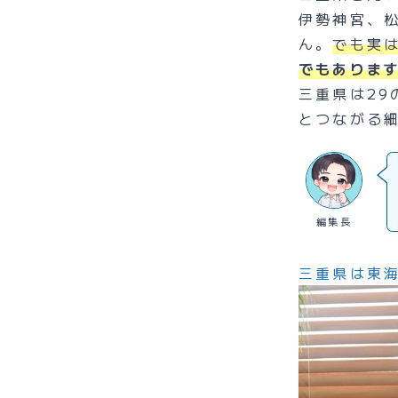
伊勢神宮、
ん。
でも実
でもありま
三重県は2
とつながる
編集長
三重県は東