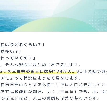
人口は今どれくらい？」
村が多い？
」
変わっていくの？」
は、そんな疑問にまとめてお答えします。
月時点の
三重県の総人口は約174万人
。
20年連続で
リアによって状況はまったく異なります。
四日市市を中心とする北勢エリアは人口が安定してい
リアでは過疎化が加速。同じ「三重県」でも、北と南
言ではないほど、人口の実態には差があるのです。