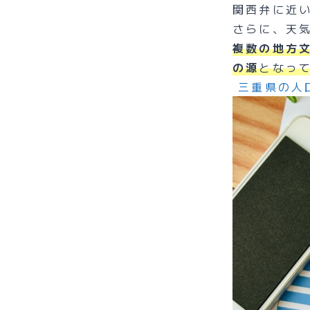
関西弁に近
さらに、天
複数の地方
の源
となっ
三重県の人