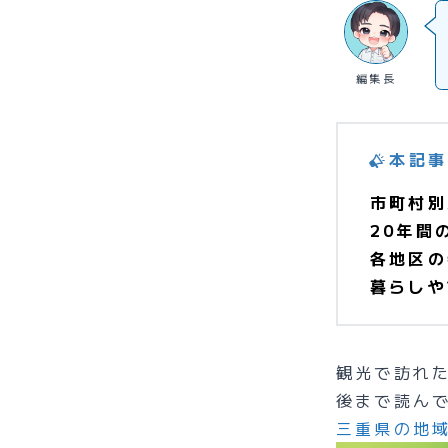
編集長
本記事
市町村別
20年間
各地区の
暮らしや
観光で訪れ
後まで読ん
三重県の地