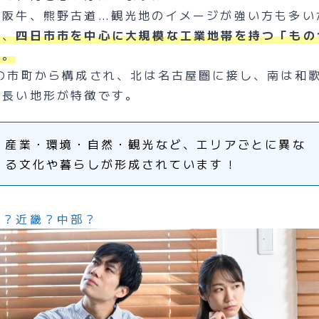
松阪牛、熊野古道…観光地のイメージが強い方も多い
は、
四日市市を中心に大規模な工業地帯を持つ「もの
す
。
9の市町から構成され、北は名古屋圏に接し、南は和
細長い地形が特徴です。
産業・環境・自然・観光など、エリアごとに異な
る文化や暮らしが形成されています！
海？近畿？中部？