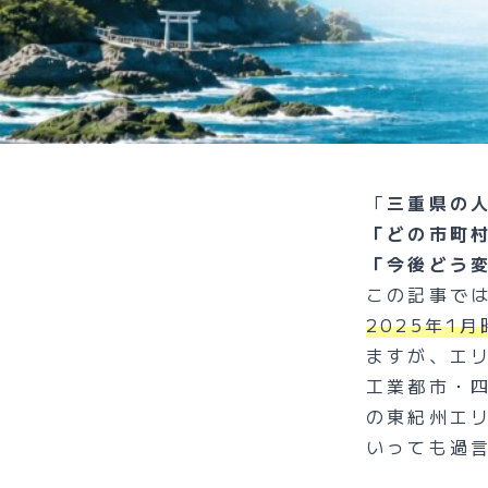
「
三重県の
「どの市町
「今後どう
この記事で
2025年1
ますが、エ
工業都市・
の東紀州エ
いっても過